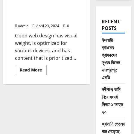
The pain you feel today
will be the strength you
feel tomorrow
RECENT
admin
April 23, 2024
0
POSTS
Good web design has visual
ইসলামী
weight, is optimized for
ব্যাংকের
various devices, and has
গ্রাহকদের
content that is prioritized...
সুখবর দিলেন
Read
ভারপ্রাপ্ত
Read More
more
এমডি
about
The
pain
নবীগঞ্জে জমি
you
feel
নিয়ে সংঘর্ষ
today
will
নিহত-১ আহত
be
the
২০
strength
you
জ্বালানি তেলের
feel
tomorrow
দাম বেড়েছে,