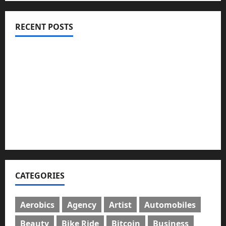
RECENT POSTS
ইসলামী ব্যাংকের গ্রাহকদের সুখবর দিলেন ভারপ্রাপ্ত এমডি
নবীগঞ্জে জমি নিয়ে সংঘর্ষ নিহত-১ আহত ২০
জ্বালানি তেলের দাম বেড়েছে, কোনটায় কত?
নবীগঞ্জে হাওরে ধান কাটতে গিয়ে বজ্রপাতে কৃষকের মৃত্যু
নবীগঞ্জে প্রবাসীর উপর হামলার ঘটনায় গ্রেফতার ২
CATEGORIES
Aerobics
Agency
Artist
Automobiles
Beauty
Bike Ride
Bitcoin
Business