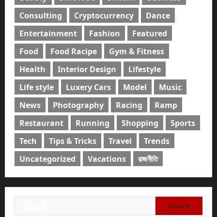
Consulting
Cryptocurrency
Dance
Entertainment
Fashion
Featured
Food
Food Racipe
Gym & Fitness
Health
Interior Design
Lifestyle
Life style
Luxery Cars
Model
Music
News
Photography
Racing
Ramp
Restaurant
Running
Shopping
Sports
Tech
Tips & Tricks
Travel
Trends
Uncategorized
Vacations
রাজনীতি
Search
for: