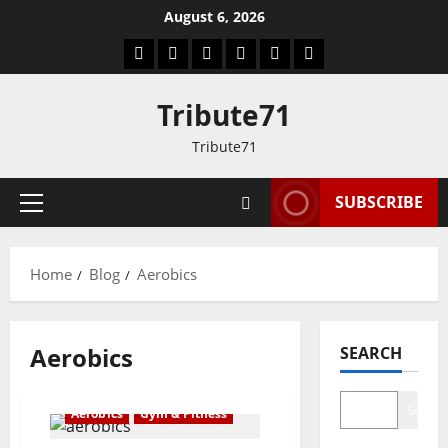
Skip
August 6, 2026
to
Facebook
Twitter
LinkedIn
VK
YouTube
Instagram
content
Tribute71
Tribute71
SUBSCRIBE
Primary
Menu
Home
Blog
Aerobics
Aerobics
SEARCH
Search
Aerobics
Gym & Fitness