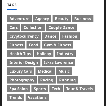
TAGS
Adventure
Agency
Beauty
Business
Cars
Collection
Couple Dance
Cryptocurrency
Dance
Fashion
Fitness
Food
Gym & Fitness
Health Tips
Holiday
Industry
Interior Design
Iskra Lawrence
Luxury Cars
Medical
Music
Photography
Racing
Running
Spa Salon
Sports
Tech
Tour & Travels
Trends
Vacations