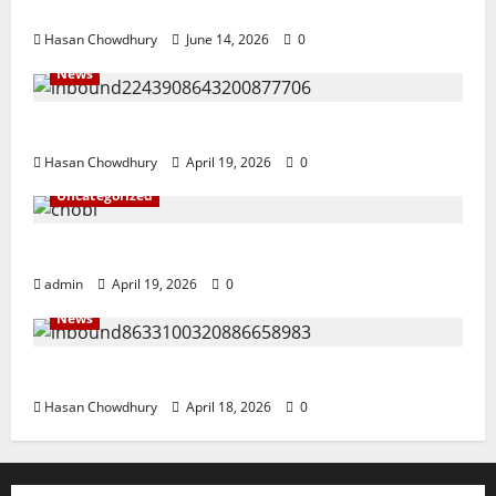
ইসলামী ব্যাংকের গ্রাহকদের সুখবর দিলেন ভারপ্রাপ্ত এমডি
Hasan Chowdhury
June 14, 2026
0
News
নবীগঞ্জে জমি নিয়ে সংঘর্ষ নিহত-১ আহত ২০
Hasan Chowdhury
April 19, 2026
0
Uncategorized
জ্বালানি তেলের দাম বেড়েছে, কোনটায় কত?
admin
April 19, 2026
0
News
নবীগঞ্জে হাওরে ধান কাটতে গিয়ে বজ্রপাতে কৃষকের মৃত্যু
Hasan Chowdhury
April 18, 2026
0