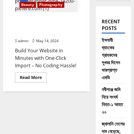
Beauty
Photography
Aerie Collection Was
RECENT
Originally Designed By
POSTS
Iskra
ইসলামী
admin
May 14, 2024
ব্যাংকের
Build Your Website in
গ্রাহকদের
Minutes with One-Click
সুখবর দিলেন
Import – No Coding Hassle!
ভারপ্রাপ্ত
Read
এমডি
Read More
more
about
নবীগঞ্জে জমি
Aerie
Collection
নিয়ে সংঘর্ষ
Was
Originally
নিহত-১ আহত
Designed
By
২০
Iskra
জ্বালানি তেলের
দাম বেড়েছে,