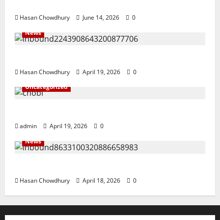
ইসলামী ব্যাংকের গ্রাহকদের সুখবর দিলেন ভারপ্রাপ্ত এমডি
Hasan Chowdhury
June 14, 2026
0
News
নবীগঞ্জে জমি নিয়ে সংঘর্ষ নিহত-১ আহত ২০
Hasan Chowdhury
April 19, 2026
0
Uncategorized
জ্বালানি তেলের দাম বেড়েছে, কোনটায় কত?
admin
April 19, 2026
0
News
নবীগঞ্জে হাওরে ধান কাটতে গিয়ে বজ্রপাতে কৃষকের মৃত্যু
Hasan Chowdhury
April 18, 2026
0