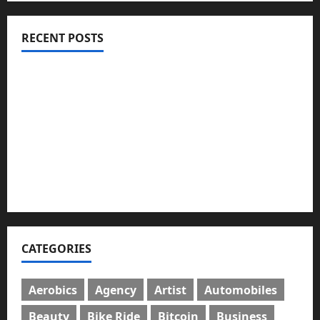
RECENT POSTS
ইসলামী ব্যাংকের গ্রাহকদের সুখবর দিলেন ভারপ্রাপ্ত এমডি
নবীগঞ্জে জমি নিয়ে সংঘর্ষ নিহত-১ আহত ২০
জ্বালানি তেলের দাম বেড়েছে, কোনটায় কত?
নবীগঞ্জে হাওরে ধান কাটতে গিয়ে বজ্রপাতে কৃষকের মৃত্যু
নবীগঞ্জে প্রবাসীর উপর হামলার ঘটনায় গ্রেফতার ২
CATEGORIES
Aerobics
Agency
Artist
Automobiles
Beauty
Bike Ride
Bitcoin
Business