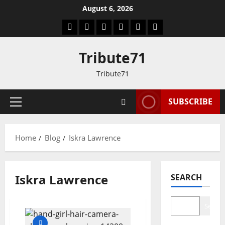
Skip
August 6, 2026
to
Facebook
Twitter
LinkedIn
VK
YouTube
Instagram
content
Tribute71
Tribute71
SUBSCRIBE
Primary
Menu
Home
Blog
Iskra Lawrence
Iskra Lawrence
SEARCH
Search