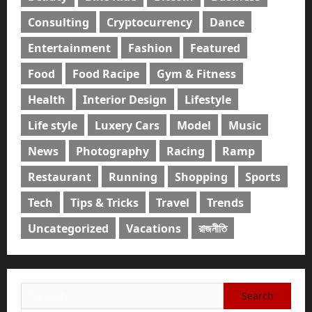
Consulting
Cryptocurrency
Dance
Entertainment
Fashion
Featured
Food
Food Racipe
Gym & Fitness
Health
Interior Design
Lifestyle
Life style
Luxery Cars
Model
Music
News
Photography
Racing
Ramp
Restaurant
Running
Shopping
Sports
Tech
Tips & Tricks
Travel
Trends
Uncategorized
Vacations
রাজনীতি
Search
for: