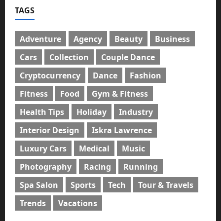
TAGS
Adventure
Agency
Beauty
Business
Cars
Collection
Couple Dance
Cryptocurrency
Dance
Fashion
Fitness
Food
Gym & Fitness
Health Tips
Holiday
Industry
Interior Design
Iskra Lawrence
Luxury Cars
Medical
Music
Photography
Racing
Running
Spa Salon
Sports
Tech
Tour & Travels
Trends
Vacations