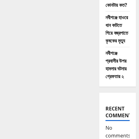
life
কোনটায় কত?
নবীগঞ্জে হাওরে
ধান কাটতে
গিয়ে বজ্রপাতে
কৃষকের মৃত্যু
নবীগঞ্জে
প্রবাসীর উপর
হামলার ঘটনায়
গ্রেফতার ২
RECENT
COMMENTS
No
comments