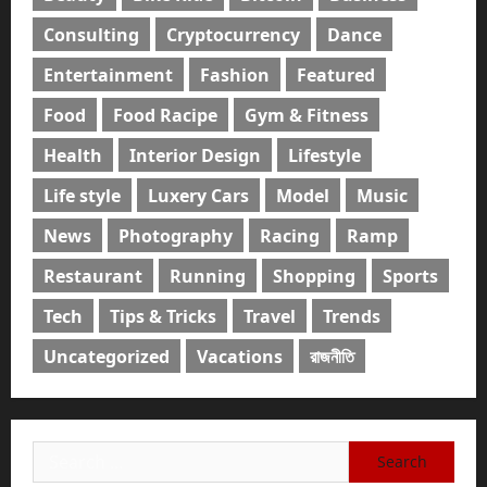
Consulting
Cryptocurrency
Dance
Entertainment
Fashion
Featured
Food
Food Racipe
Gym & Fitness
Health
Interior Design
Lifestyle
Life style
Luxery Cars
Model
Music
News
Photography
Racing
Ramp
Restaurant
Running
Shopping
Sports
Tech
Tips & Tricks
Travel
Trends
Uncategorized
Vacations
রাজনীতি
Search
for: