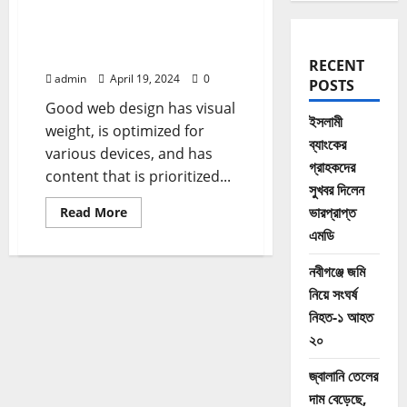
A good coach can change
a game. A great coach
can change a life
RECENT
admin
April 19, 2024
0
POSTS
Good web design has visual
ইসলামী
weight, is optimized for
ব্যাংকের
various devices, and has
গ্রাহকদের
content that is prioritized...
সুখবর দিলেন
Read
ভারপ্রাপ্ত
Read More
more
এমডি
about
A
good
নবীগঞ্জে জমি
coach
can
নিয়ে সংঘর্ষ
change
a
নিহত-১ আহত
game.
A
২০
great
coach
জ্বালানি তেলের
can
change
দাম বেড়েছে,
a