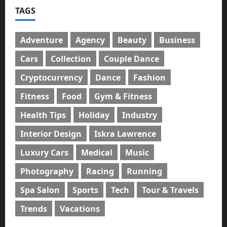
TAGS
Adventure
Agency
Beauty
Business
Cars
Collection
Couple Dance
Cryptocurrency
Dance
Fashion
Fitness
Food
Gym & Fitness
Health Tips
Holiday
Industry
Interior Design
Iskra Lawrence
Luxury Cars
Medical
Music
Photography
Racing
Running
Spa Salon
Sports
Tech
Tour & Travels
Trends
Vacations