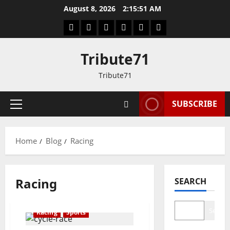
Skip
August 8, 2026
2:15:52 AM
to
Facebook
Twitter
LinkedIn
VK
YouTube
Instagram
content
Tribute71
Tribute71
SUBSCRIBE
Primary
Menu
Home
Blog
Racing
Racing
SEARCH
Search
Racing
Sports