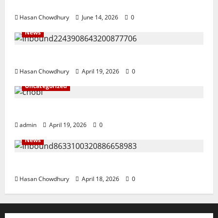
ইসলামী ব্যাংকের গ্রাহকদের সুখবর দিলেন ভারপ্রাপ্ত এমডি
Hasan Chowdhury
June 14, 2026
0
News
নবীগঞ্জে জমি নিয়ে সংঘর্ষ নিহত-১ আহত ২০
Hasan Chowdhury
April 19, 2026
0
Uncategorized
জ্বালানি তেলের দাম বেড়েছে, কোনটায় কত?
admin
April 19, 2026
0
News
নবীগঞ্জে হাওরে ধান কাটতে গিয়ে বজ্রপাতে কৃষকের মৃত্যু
Hasan Chowdhury
April 18, 2026
0