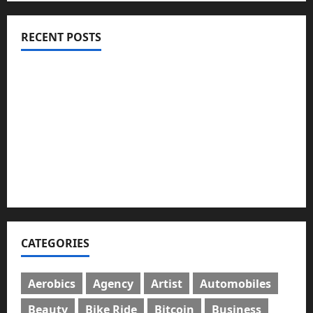
RECENT POSTS
ইসলামী ব্যাংকের গ্রাহকদের সুখবর দিলেন ভারপ্রাপ্ত এমডি
নবীগঞ্জে জমি নিয়ে সংঘর্ষ নিহত-১ আহত ২০
জ্বালানি তেলের দাম বেড়েছে, কোনটায় কত?
নবীগঞ্জে হাওরে ধান কাটতে গিয়ে বজ্রপাতে কৃষকের মৃত্যু
নবীগঞ্জে প্রবাসীর উপর হামলার ঘটনায় গ্রেফতার ২
CATEGORIES
Aerobics
Agency
Artist
Automobiles
Beauty
Bike Ride
Bitcoin
Business