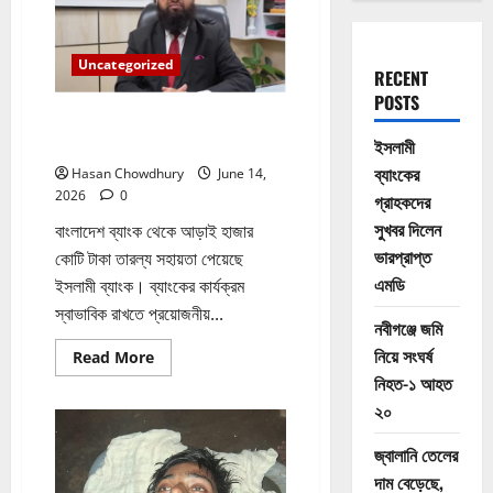
Uncategorized
RECENT
POSTS
ইসলামী ব্যাংকের গ্রাহকদের সুখবর দিলেন
ভারপ্রাপ্ত এমডি
ইসলামী
ব্যাংকের
Hasan Chowdhury
June 14,
2026
0
গ্রাহকদের
সুখবর দিলেন
বাংলাদেশ ব্যাংক থেকে আড়াই হাজার
ভারপ্রাপ্ত
কোটি টাকা তারল্য সহায়তা পেয়েছে
এমডি
ইসলামী ব্যাংক। ব্যাংকের কার্যক্রম
স্বাভাবিক রাখতে প্রয়োজনীয়...
নবীগঞ্জে জমি
নিয়ে সংঘর্ষ
Read
Read More
more
নিহত-১ আহত
about
ইসলামী
২০
ব্যাংকের
গ্রাহকদের
সুখবর
জ্বালানি তেলের
দিলেন
দাম বেড়েছে,
ভারপ্রাপ্ত