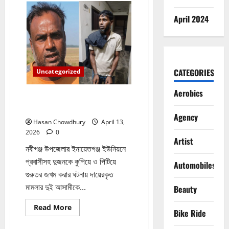
হাওরে
ধান
April 2024
কাটতে
গিয়ে
বজ্রপাতে
কৃষকের
মৃত্যু
CATEGORIES
Uncategorized
Aerobics
নবীগঞ্জে প্রবাসীর উপর হামলার ঘটনায়
গ্রেফতার ২
Agency
Hasan Chowdhury
April 13,
2026
0
Artist
নবীগঞ্জ উপজেলার ইনায়েতগঞ্জ ইউনিয়নে
প্রবাসীসহ দুজনকে কুপিয়ে ও পিটিয়ে
Automobiles
গুরুতর জখম করার ঘটনায় দায়েরকৃত
মামলার দুই আসামীকে...
Beauty
Read
Read More
Bike Ride
more
about
নবীগঞ্জে