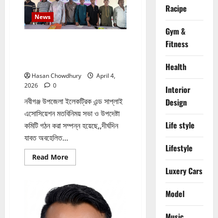
হাজার
Racipe
টাকা
জরিমানা​
News
Gym &
নবীগঞ্জ উপজেলা ইলেকট্রিক এন্ড সাপ্লাই
Fitness
এসোসিয়েশনের মতবিনিময় সভা ও উপদেষ্টা
কমিটি গঠন করা সম্পন্ন হয়েছে
Health
Hasan Chowdhury
April 4,
2026
0
Interior
নবীগঞ্জ উপজেলা ইলেকট্রিক এন্ড সাপ্লাই
Design
এসোসিয়েশন মতবিনিময় সভা ও উপদেষ্টা
Life style
কমিটি গঠন করা সম্পন্ন হয়েছে,,দীর্ঘদিন
যাবত অবহেলিত...
Lifestyle
Read
Read More
more
Luxery Cars
about
নবীগঞ্জ
উপজেলা
ইলেকট্রিক
Model
এন্ড
সাপ্লাই
এসোসিয়েশনের
Music
মতবিনিময়