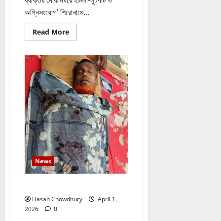
অগ্নিসংযোগ’ শিরোনামে...
Read
Read More
more
about
সংবাদের
প্রতিবাদ
News
নবীগঞ্জে বজ্রপাতে নিহত ১ আহত ৩
Hasan Chowdhury
April 1,
2026
0