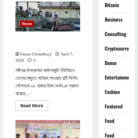
প্রবাসীর
Bitcoin
উপর
হামলার
ঘটনায়
Business
গ্রেফতার
News
২
Consulting
নবীগঞ্জে দুই ফিলিং স্টেশনকে ৩০ হাজার
টাকা জরিমানা​
Cryptocurrency
Hasan Chowdhury
April 7,
2026
0
Dance
নবীগঞ্জ উপজেলার আউশকান্দি ইউনিয়নে
Entertainment
তেলের মজুতে অনিয়ম পাওয়ায় দুটি ফিলিং
স্টেশনকে ৩০ হাজার টাকা অর্থদণ্ড প্রদান
Fashion
করেছে...
Read
Featured
Read More
more
about
নবীগঞ্জে
Food
দুই
ফিলিং
স্টেশনকে
Food
৩০