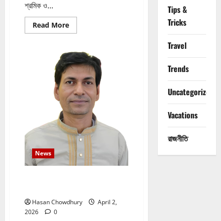
শ্রমিক ও...
Tips &
Tricks
Read
Read More
more
about
Travel
শ্রমিকদের
ভালোবাসায়
সিক্ত
রাজ্জাক
Trends
মিয়া:
শ্রমিকদের
প্রতি
Uncategorized
কৃতজ্ঞতা
প্রকাশ
Vacations
রাজনীতি
News
জাতীয় পার্টি থেকে পদত্যাগ করলেন
সাংবাদিক মুরাদ আহমদ
Hasan Chowdhury
April 2,
2026
0