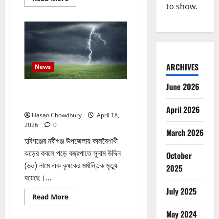
more
to show.
about
নবীগঞ্জে
জমি
নিয়ে
সংঘর্ষ
নিহত-১
আহত
২০
ARCHIVES
News
June 2026
নবীগঞ্জে হাওরে ধান কাটতে গিয়ে বজ্রপাতে
কৃষকের মৃত্যু
April 2026
Hasan Chowdhury
April 18,
2026
0
March 2026
হবিগঞ্জের নবীগঞ্জ উপজেলায় কালবৈশাখী
ঝড়ের কবলে পড়ে বজ্রপাতে সুনাম উদ্দিন
October
(৬০) নামে এক কৃষকের মর্মান্তিক মৃত্যু
2025
হয়েছে।...
July 2025
Read
Read More
more
about
May 2024
নবীগঞ্জে