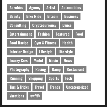
Aerobics
Agency
Artist
Automobiles
Beauty
Bike Ride
Bitcoin
Business
Consulting
Cryptocurrency
Dance
Entertainment
Fashion
Featured
Food
Food Racipe
Gym & Fitness
Health
Interior Design
Lifestyle
Life style
Luxery Cars
Model
Music
News
Photography
Racing
Ramp
Restaurant
Running
Shopping
Sports
Tech
Tips & Tricks
Travel
Trends
Uncategorized
Vacations
রাজনীতি