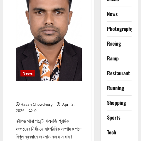
সভা
ও
উপদেষ্টা
News
কমিটি
গঠন
করা
Photography
সম্পন্ন
হয়েছে
Racing
Ramp
Restaurant
News
Running
শ্রমিকদের ভালোবাসায় সিক্ত রাজ্জাক মিয়া:
শ্রমিকদের প্রতি কৃতজ্ঞতা প্রকাশ
Shopping
Hasan Chowdhury
April 3,
2026
0
Sports
​নবীগঞ্জ থানা পয়েন্ট সিএনজি শ্রমিক
সংগঠনের নির্বাচনে সাংগঠনিক সম্পাদক পদে
Tech
বিপুল ব্যবধানে জয়লাভ করায় সাধারণ