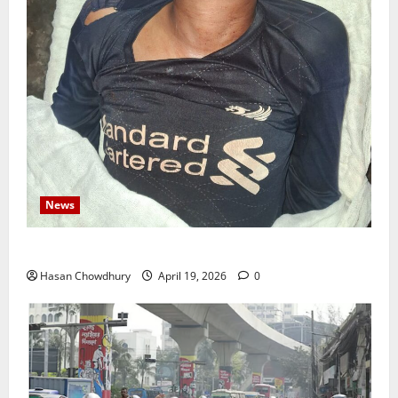
News
নবীগঞ্জে জমি নিয়ে সংঘর্ষ নিহত-১ আহত ২০
Hasan Chowdhury
April 19, 2026
0