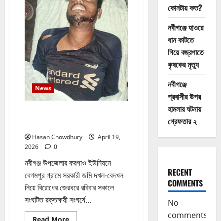
এমডি
কোনটায় কত?
নবীগঞ্জে হাওরে
ধান কাটতে
গিয়ে বজ্রপাতে
কৃষকের মৃত্যু
নবীগঞ্জে
News
প্রবাসীর উপর
হামলার ঘটনায়
নবীগঞ্জে জমি নিয়ে সংঘর্ষ নিহত-১ আহত
গ্রেফতার ২
২০
Hasan Chowdhury
April 19,
2026
0
নবীগঞ্জ উপজেলার করগাও ইউনিয়নে
RECENT
বেগমপুর গ্রামে সরকারী জমি দখল-বেদখল
COMMENTS
নিয়ে বিরোধের জেরধরে রবিবার সকালে
সংঘটিত রক্তক্ষয়ী সংঘর্ষে...
No
comments
Read
Read More