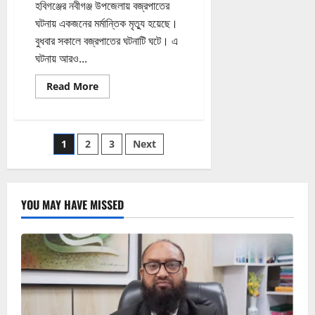
হবিগঞ্জের নবীগঞ্জ উপজেলায় বজ্রপাতের
ঘটনায় একজনের মর্মান্তিক মৃত্যু হয়েছে।
বুধবার সকালে বজ্রপাতের ঘটনাটি ঘটে। এ
ঘটনায় আরও...
Read
Read More
more
about
নবীগঞ্জে
বজ্রপাতে
নিহত
Posts
1
2
3
Next
১
আহত
৩
pagination
YOU MAY HAVE MISSED