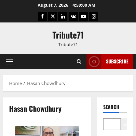
Skip
August 7, 2026
4:59:01 AM
to
Facebook
Twitter
LinkedIn
VK
YouTube
Instagram
content
Tribute71
Tribute71
SUBSCRIBE
Primary
Menu
Home
Hasan Chowdhury
Hasan Chowdhury
SEARCH
Search