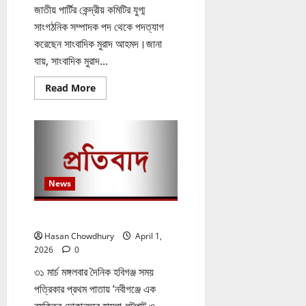
জাতীয় পার্টির কেন্দ্রীয় কমিটির যুগ্ম
সাংগঠনিক সম্পাদক পদ থেকে পদত্যাগ
করেছেন সাংবাদিক মুরাদ আহমদ।জানা
যায়, সাংবাদিক মুরাদ...
Read
Read More
more
about
জাতীয়
পার্টি
থেকে
পদত্যাগ
করলেন
সাংবাদিক
মুরাদ
আহমদ
News
সংবাদের প্রতিবাদ
Hasan Chowdhury
April 1,
2026
0
​৩১ মার্চ মঙ্গলবার দৈনিক হবিগঞ্জ সময়
পত্রিকার প্রথম পাতায় ‘নবীগঞ্জে এক
ব্যক্তির দোকানঘরে হামলা-লুটপাট ও