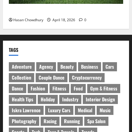
নবীগঞ্জে হাওরে ধান কাটতে গিয়ে বজ্রপাতে কৃষকের মৃত্যু
Hasan Chowdhury
April 18, 2026
0
TAGS
Adventure
Agency
Beauty
Business
Cars
Collection
Couple Dance
Cryptocurrency
Dance
Fashion
Fitness
Food
Gym & Fitness
Health Tips
Holiday
Industry
Interior Design
Iskra Lawrence
Luxury Cars
Medical
Music
Photography
Racing
Running
Spa Salon