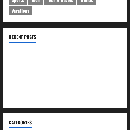
Sports
Tech
Tour & Travels
Trends
Vacations
RECENT POSTS
ইসলামী ব্যাংকের গ্রাহকদের সুখবর দিলেন ভারপ্রাপ্ত এমডি
নবীগঞ্জে জমি নিয়ে সংঘর্ষ নিহত-১ আহত ২০
জ্বালানি তেলের দাম বেড়েছে, কোনটায় কত?
নবীগঞ্জে হাওরে ধান কাটতে গিয়ে বজ্রপাতে কৃষকের মৃত্যু
নবীগঞ্জে প্রবাসীর উপর হামলার ঘটনায় গ্রেফতার ২
CATEGORIES