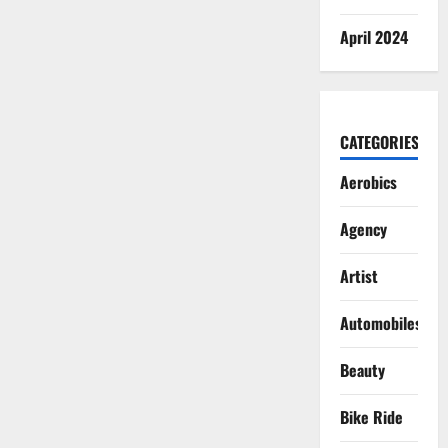
road
with
April 2024
my
bike
CATEGORIES
Aerobics
Agency
Artist
Automobiles
Beauty
Bike Ride