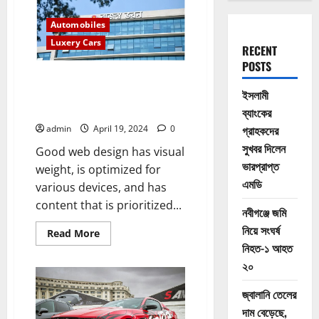
Automobiles
Luxery Cars
RECENT
POSTS
Happiness is not a state to
arrive at, but a manner of
ইসলামী
travelling
ব্যাংকের
গ্রাহকদের
admin
April 19, 2024
0
সুখবর দিলেন
Good web design has visual
ভারপ্রাপ্ত
weight, is optimized for
এমডি
various devices, and has
content that is prioritized...
নবীগঞ্জে জমি
নিয়ে সংঘর্ষ
Read
Read More
more
নিহত-১ আহত
about
Happiness
২০
is
not
a
জ্বালানি তেলের
state
দাম বেড়েছে,
to