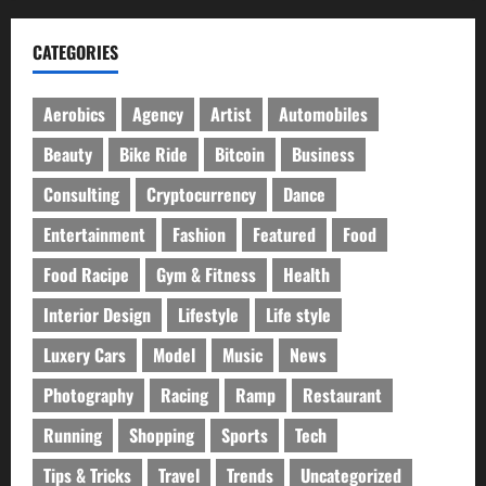
CATEGORIES
Aerobics
Agency
Artist
Automobiles
Beauty
Bike Ride
Bitcoin
Business
Consulting
Cryptocurrency
Dance
Entertainment
Fashion
Featured
Food
Food Racipe
Gym & Fitness
Health
Interior Design
Lifestyle
Life style
Luxery Cars
Model
Music
News
Photography
Racing
Ramp
Restaurant
Running
Shopping
Sports
Tech
Tips & Tricks
Travel
Trends
Uncategorized