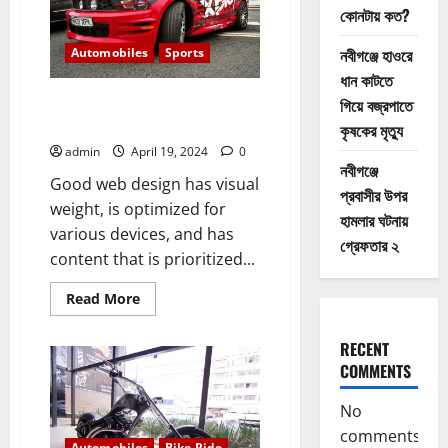
arrive
কোনটায় কত?
at,
but
a
নবীগঞ্জে হাওরে
Automobiles
Sports
manner
of
ধান কাটতে
travelling
All of those cars were once just
গিয়ে বজ্রপাতে
a dream in somebody’s head
কৃষকের মৃত্যু
admin
April 19, 2024
0
নবীগঞ্জে
Good web design has visual
প্রবাসীর উপর
weight, is optimized for
হামলার ঘটনায়
various devices, and has
গ্রেফতার ২
content that is prioritized...
Read
Read More
more
about
All
RECENT
of
those
COMMENTS
cars
were
No
once
just
comments
a
Automobiles
Bike Ride