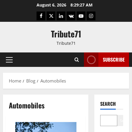
Skip
August 6, 2026
8:29:28 AM
to
Facebook
Twitter
LinkedIn
VK
YouTube
Instagram
content
Tribute71
Tribute71
SUBSCRIBE
Primary
Menu
Home
Blog
Automobiles
Automobiles
SEARCH
Search