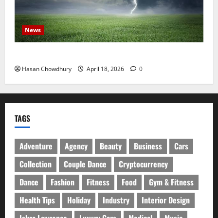
News
নবীগঞ্জে হাওরে ধান কাটতে গিয়ে বজ্রপাতে কৃষকের মৃত্যু
Hasan Chowdhury
April 18, 2026
0
TAGS
Adventure
Agency
Beauty
Business
Cars
Collection
Couple Dance
Cryptocurrency
Dance
Fashion
Fitness
Food
Gym & Fitness
Health Tips
Holiday
Industry
Interior Design