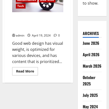
dream
to show.
in
Tech
somebody’s
head
Nothing surpasses my
happiness when I get on the
road with my bike
ARCHIVES
admin
April 19, 2024
0
June 2026
Good web design has visual
weight, is optimized for
April 2026
various devices, and has
content that is prioritized...
March 2026
Read
Read More
more
October
about
Nothing
2025
surpasses
my
happiness
July 2025
when
I
get
on
May 2024
the