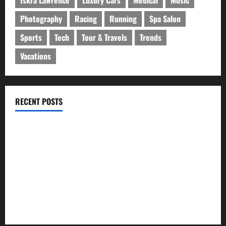
Iskra Lawrence
Luxury Cars
Medical
Music
Photography
Racing
Running
Spa Salon
Sports
Tech
Tour & Travels
Trends
Vacations
RECENT POSTS
ইসলামী ব্যাংকের গ্রাহকদের সুখবর দিলেন ভারপ্রাপ্ত এমডি
নবীগঞ্জে জমি নিয়ে সংঘর্ষ নিহত-১ আহত ২০
জ্বালানি তেলের দাম বেড়েছে, কোনটায় কত?
নবীগঞ্জে হাওরে ধান কাটতে গিয়ে বজ্রপাতে কৃষকের মৃত্যু
নবীগঞ্জে প্রবাসীর উপর হামলার ঘটনায় গ্রেফতার ২