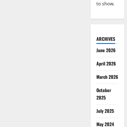
being
to show.
dominated
by
a
single
currency
ARCHIVES
June 2026
April 2026
March 2026
October
2025
July 2025
May 2024