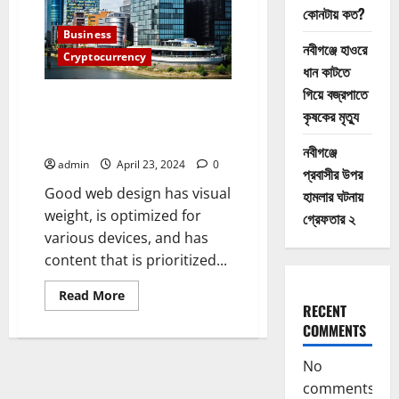
what
কোনটায় কত?
email
did
Business
to
নবীগঞ্জে হাওরে
the
Cryptocurrency
postal
ধান কাটতে
industry
গিয়ে বজ্রপাতে
The global economic system
কৃষকের মৃত্যু
must avoid being dominated by
a single currency
নবীগঞ্জে
admin
April 23, 2024
0
প্রবাসীর উপর
Good web design has visual
হামলার ঘটনায়
weight, is optimized for
গ্রেফতার ২
various devices, and has
content that is prioritized...
Read
Read More
more
RECENT
about
COMMENTS
The
global
economic
No
system
must
comments
avoid