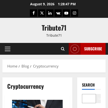
Skip
August 9, 2026
1:28:47 PM
to
Facebook
Twitter
LinkedIn
VK
YouTube
Instagram
content
Tribute71
Tribute71
SUBSCRIBE
Primary
Menu
Home
Blog
Cryptocurrency
Cryptocurrency
SEARCH
Search