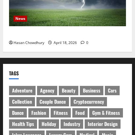
News
নবীগঞ্জে হাওরে ধান কাটতে গিয়ে বজ্রপাতে কৃষকের মৃত্যু
Hasan Chowdhury
April 18, 2026
0
TAGS
Adventure
Agency
Beauty
Business
Cars
Collection
Couple Dance
Cryptocurrency
Dance
Fashion
Fitness
Food
Gym & Fitness
Health Tips
Holiday
Industry
Interior Design