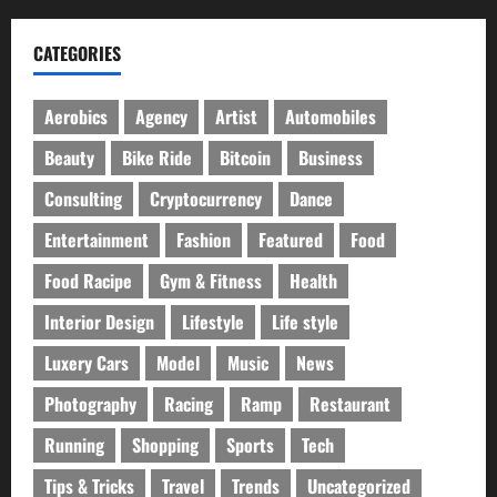
CATEGORIES
Aerobics
Agency
Artist
Automobiles
Beauty
Bike Ride
Bitcoin
Business
Consulting
Cryptocurrency
Dance
Entertainment
Fashion
Featured
Food
Food Racipe
Gym & Fitness
Health
Interior Design
Lifestyle
Life style
Luxery Cars
Model
Music
News
Photography
Racing
Ramp
Restaurant
Running
Shopping
Sports
Tech
Tips & Tricks
Travel
Trends
Uncategorized