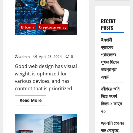
RECENT
POSTS
Bitcoin
Cryptocurrency
ইসলামী
Bitcoin will do to banks what
ব্যাংকের
email did to the postal industry
গ্রাহকদের
admin
April 23, 2024
0
সুখবর দিলেন
Good web design has visual
ভারপ্রাপ্ত
weight, is optimized for
এমডি
various devices, and has
নবীগঞ্জে জমি
content that is prioritized...
নিয়ে সংঘর্ষ
Read
Read More
নিহত-১ আহত
more
about
২০
Bitcoin
will
do
জ্বালানি তেলের
to
banks
দাম বেড়েছে,