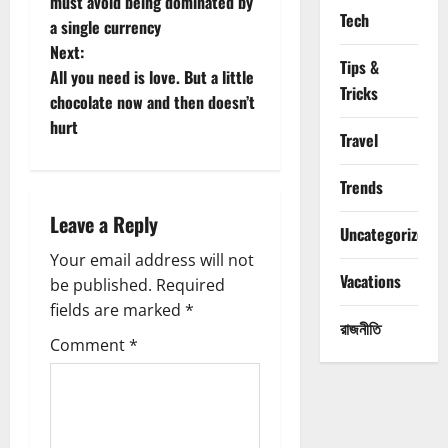
o
must avoid being dominated by
Tech
a single currency
s
Next:
Tips &
t
All you need is love. But a little
Tricks
chocolate now and then doesn’t
n
hurt
Travel
a
Trends
v
Leave a Reply
Uncategorized
i
Your email address will not
Vacations
g
be published.
Required
fields are marked
*
a
রাজনীতি
Comment
*
t
i