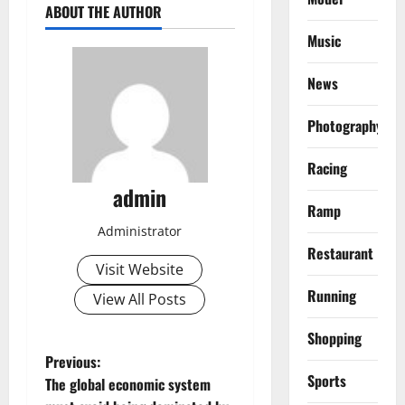
ABOUT THE AUTHOR
Music
News
Photography
Racing
admin
Ramp
Administrator
Restaurant
Visit Website
Running
View All Posts
Shopping
P
Previous:
Sports
The global economic system