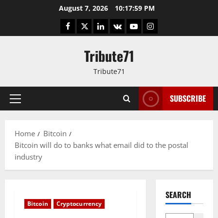
Skip
August 7, 2026
10:17:59 PM
to
Facebook
Twitter
LinkedIn
VK
YouTube
Instagram
content
Tribute71
Tribute71
SUBSCRIBE
Primary
Menu
Home
Bitcoin
Bitcoin will do to banks what email did to the postal
industry
SEARCH
Bitcoin
Cryptocurrency