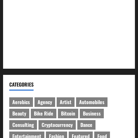
ইসলামী ব্যাংকের গ্রাহকদের সুখবর দিলেন ভারপ্রাপ্ত এমডি
নবীগঞ্জে জমি নিয়ে সংঘর্ষ নিহত-১ আহত ২০
জ্বালানি তেলের দাম বেড়েছে, কোনটায় কত?
নবীগঞ্জে হাওরে ধান কাটতে গিয়ে বজ্রপাতে কৃষকের মৃত্যু
নবীগঞ্জে প্রবাসীর উপর হামলার ঘটনায় গ্রেফতার ২
CATEGORIES
Aerobics
Agency
Artist
Automobiles
Beauty
Bike Ride
Bitcoin
Business
Consulting
Cryptocurrency
Dance
Entertainment
Fashion
Featured
Food