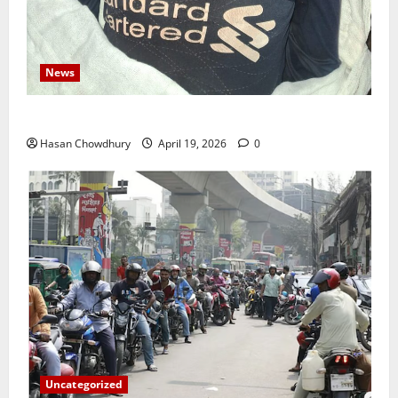
News
নবীগঞ্জে জমি নিয়ে সংঘর্ষ নিহত-১ আহত ২০
Hasan Chowdhury
April 19, 2026
0
Uncategorized