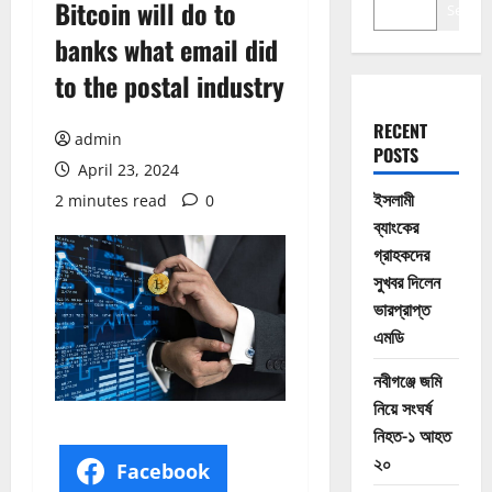
Bitcoin will do to
Search
banks what email did
to the postal industry
RECENT
admin
POSTS
April 23, 2024
ইসলামী
2 minutes read
0
ব্যাংকের
গ্রাহকদের
সুখবর দিলেন
ভারপ্রাপ্ত
এমডি
নবীগঞ্জে জমি
নিয়ে সংঘর্ষ
নিহত-১ আহত
২০
Facebook