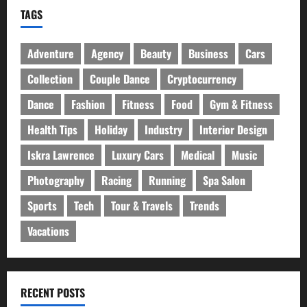
TAGS
Adventure
Agency
Beauty
Business
Cars
Collection
Couple Dance
Cryptocurrency
Dance
Fashion
Fitness
Food
Gym & Fitness
Health Tips
Holiday
Industry
Interior Design
Iskra Lawrence
Luxury Cars
Medical
Music
Photography
Racing
Running
Spa Salon
Sports
Tech
Tour & Travels
Trends
Vacations
RECENT POSTS