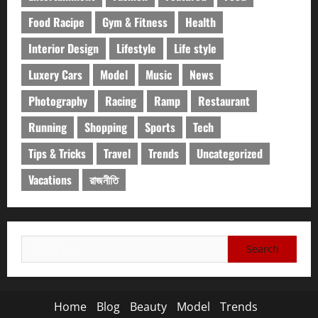
Food Racipe
Gym & Fitness
Health
Interior Design
Lifestyle
Life style
Luxery Cars
Model
Music
News
Photography
Racing
Ramp
Restaurant
Running
Shopping
Sports
Tech
Tips & Tricks
Travel
Trends
Uncategorized
Vacations
রাজনীতি
Search
for:
Home
Blog
Beauty
Model
Trends