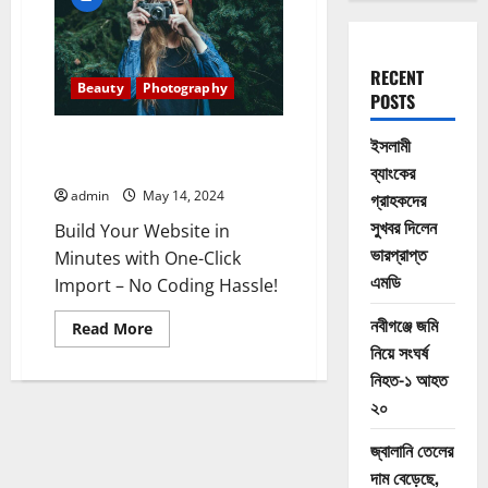
RECENT
Beauty
Photography
POSTS
Aerie Collection Was Originally
ইসলামী
Designed By Iskra
ব্যাংকের
admin
May 14, 2024
গ্রাহকদের
সুখবর দিলেন
Build Your Website in
ভারপ্রাপ্ত
Minutes with One-Click
এমডি
Import – No Coding Hassle!
নবীগঞ্জে জমি
Read
Read More
more
নিয়ে সংঘর্ষ
about
Aerie
নিহত-১ আহত
Collection
Was
২০
Originally
Designed
জ্বালানি তেলের
By
Iskra
দাম বেড়েছে,