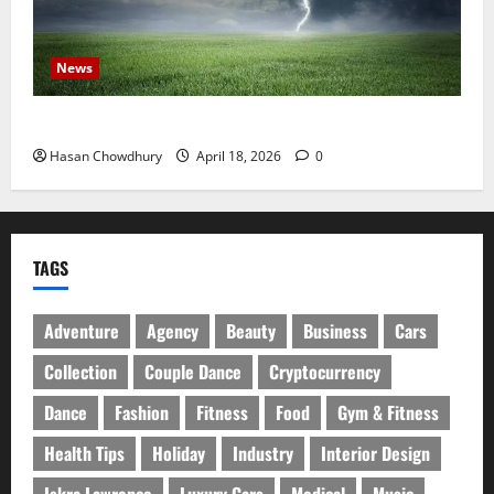
News
নবীগঞ্জে হাওরে ধান কাটতে গিয়ে বজ্রপাতে কৃষকের মৃত্যু
Hasan Chowdhury
April 18, 2026
0
TAGS
Adventure
Agency
Beauty
Business
Cars
Collection
Couple Dance
Cryptocurrency
Dance
Fashion
Fitness
Food
Gym & Fitness
Health Tips
Holiday
Industry
Interior Design