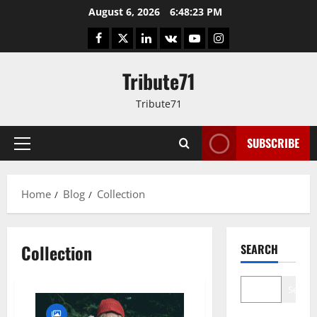
Skip
August 6, 2026
6:48:24 PM
to
Facebook
Twitter
LinkedIn
VK
YouTube
Instagram
content
Tribute71
Tribute71
SUBSCRIBE
Primary
Menu
Home
Blog
Collection
Collection
SEARCH
Search