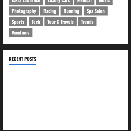
Iskra Lawrence
Luxury Cars
Medical
Music
Photography
Racing
Running
Spa Salon
Sports
Tech
Tour & Travels
Trends
Vacations
RECENT POSTS
ইসলামী ব্যাংকের গ্রাহকদের সুখবর দিলেন ভারপ্রাপ্ত এমডি
নবীগঞ্জে জমি নিয়ে সংঘর্ষ নিহত-১ আহত ২০
জ্বালানি তেলের দাম বেড়েছে, কোনটায় কত?
নবীগঞ্জে হাওরে ধান কাটতে গিয়ে বজ্রপাতে কৃষকের মৃত্যু
নবীগঞ্জে প্রবাসীর উপর হামলার ঘটনায় গ্রেফতার ২