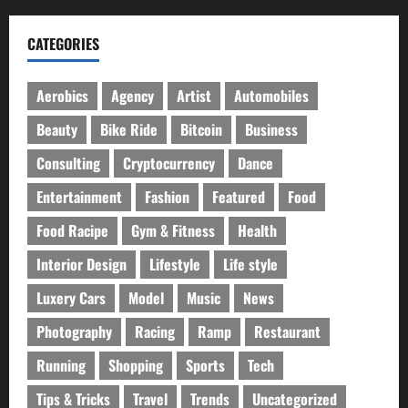
CATEGORIES
Aerobics
Agency
Artist
Automobiles
Beauty
Bike Ride
Bitcoin
Business
Consulting
Cryptocurrency
Dance
Entertainment
Fashion
Featured
Food
Food Racipe
Gym & Fitness
Health
Interior Design
Lifestyle
Life style
Luxery Cars
Model
Music
News
Photography
Racing
Ramp
Restaurant
Running
Shopping
Sports
Tech
Tips & Tricks
Travel
Trends
Uncategorized