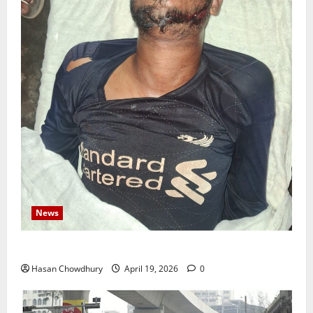
News
নবীগঞ্জে জমি নিয়ে সংঘর্ষ নিহত-১ আহত ২০
Hasan Chowdhury
April 19, 2026
0