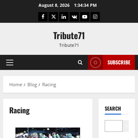
Skip
August 8, 2026
1:34:35 PM
to
Facebook
Twitter
LinkedIn
VK
YouTube
Instagram
content
Tribute71
Tribute71
SUBSCRIBE
Primary
Menu
Home
Blog
Racing
Racing
SEARCH
Search