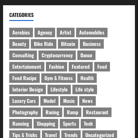
CATEGORIES
Aerobics
Agency
Artist
Automobiles
Beauty
Bike Ride
Bitcoin
Business
Consulting
Cryptocurrency
Dance
Entertainment
Fashion
Featured
Food
Food Racipe
Gym & Fitness
Health
Interior Design
Lifestyle
Life style
Luxery Cars
Model
Music
News
Photography
Racing
Ramp
Restaurant
Running
Shopping
Sports
Tech
Tips & Tricks
Travel
Trends
Uncategorized