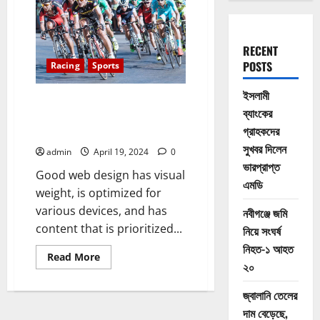
RECENT
POSTS
Racing
Sports
ইসলামী
A good coach can change a
ব্যাংকের
game. A great coach can change
গ্রাহকদের
a life
সুখবর দিলেন
admin
April 19, 2024
0
ভারপ্রাপ্ত
Good web design has visual
এমডি
weight, is optimized for
various devices, and has
নবীগঞ্জে জমি
content that is prioritized...
নিয়ে সংঘর্ষ
নিহত-১ আহত
Read
Read More
২০
more
about
A
জ্বালানি তেলের
good
coach
দাম বেড়েছে,
can