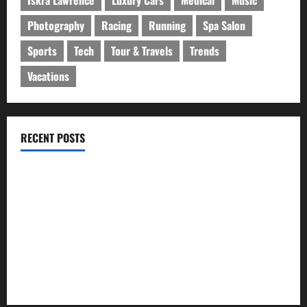
Iskra Lawrence
Luxury Cars
Medical
Music
Photography
Racing
Running
Spa Salon
Sports
Tech
Tour & Travels
Trends
Vacations
RECENT POSTS
ইসলামী ব্যাংকের গ্রাহকদের সুখবর দিলেন ভারপ্রাপ্ত এমডি
নবীগঞ্জে জমি নিয়ে সংঘর্ষ নিহত-১ আহত ২০
জ্বালানি তেলের দাম বেড়েছে, কোনটায় কত?
নবীগঞ্জে হাওরে ধান কাটতে গিয়ে বজ্রপাতে কৃষকের মৃত্যু
নবীগঞ্জে প্রবাসীর উপর হামলার ঘটনায় গ্রেফতার ২