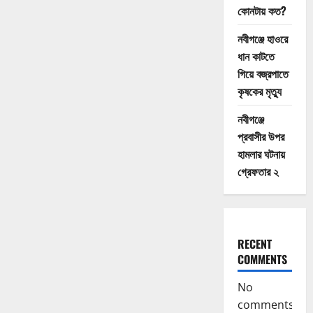
change
কোনটায় কত?
a
game.
A
নবীগঞ্জে হাওরে
great
ধান কাটতে
coach
can
গিয়ে বজ্রপাতে
change
a
কৃষকের মৃত্যু
life
নবীগঞ্জে
প্রবাসীর উপর
হামলার ঘটনায়
গ্রেফতার ২
RECENT
COMMENTS
No
comments