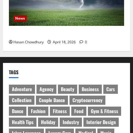
News
নবীগঞ্জে হাওরে ধান কাটতে গিয়ে বজ্রপাতে কৃষকের মৃত্যু
Hasan Chowdhury
April 18, 2026
0
TAGS
Adventure
Agency
Beauty
Business
Cars
Collection
Couple Dance
Cryptocurrency
Dance
Fashion
Fitness
Food
Gym & Fitness
Health Tips
Holiday
Industry
Interior Design