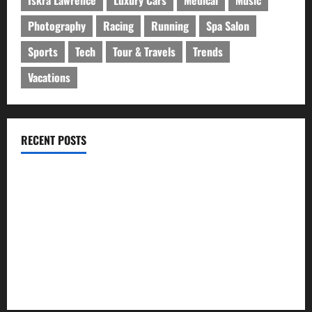
Iskra Lawrence
Luxury Cars
Medical
Music
Photography
Racing
Running
Spa Salon
Sports
Tech
Tour & Travels
Trends
Vacations
RECENT POSTS
ইসলামী ব্যাংকের গ্রাহকদের সুখবর দিলেন ভারপ্রাপ্ত এমডি
নবীগঞ্জে জমি নিয়ে সংঘর্ষ নিহত-১ আহত ২০
জ্বালানি তেলের দাম বেড়েছে, কোনটায় কত?
নবীগঞ্জে হাওরে ধান কাটতে গিয়ে বজ্রপাতে কৃষকের মৃত্যু
নবীগঞ্জে প্রবাসীর উপর হামলার ঘটনায় গ্রেফতার ২