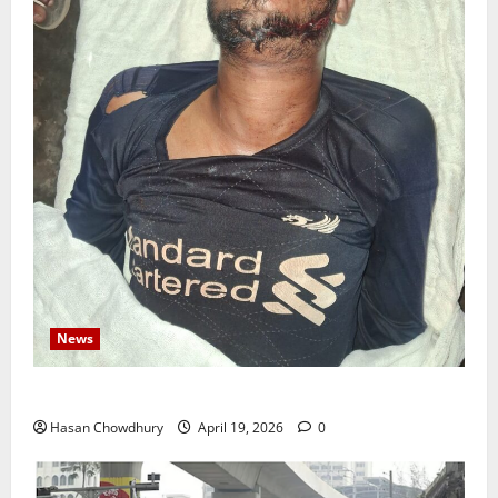
News
নবীগঞ্জে জমি নিয়ে সংঘর্ষ নিহত-১ আহত ২০
Hasan Chowdhury
April 19, 2026
0