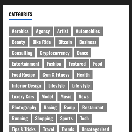
CATEGORIES
Aerobics
Agency
Artist
Automobiles
Beauty
Bike Ride
Bitcoin
Business
Consulting
Cryptocurrency
Dance
Entertainment
Fashion
Featured
Food
Food Racipe
Gym & Fitness
Health
Interior Design
Lifestyle
Life style
Luxery Cars
Model
Music
News
Photography
Racing
Ramp
Restaurant
Running
Shopping
Sports
Tech
Tips & Tricks
Travel
Trends
Uncategorized