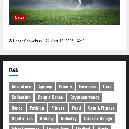
News
নবীগঞ্জে হাওরে ধান কাটতে গিয়ে বজ্রপাতে কৃষকের মৃত্যু
Hasan Chowdhury
April 18, 2026
0
TAGS
Adventure
Agency
Beauty
Business
Cars
Collection
Couple Dance
Cryptocurrency
Dance
Fashion
Fitness
Food
Gym & Fitness
Health Tips
Holiday
Industry
Interior Design