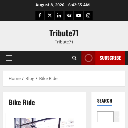
Skip
August 8, 2026
6:42:56 AM
to
Facebook
Twitter
LinkedIn
VK
YouTube
Instagram
content
Tribute71
Tribute71
SUBSCRIBE
Primary
Menu
Home
Blog
Bike Ride
Bike Ride
SEARCH
Search