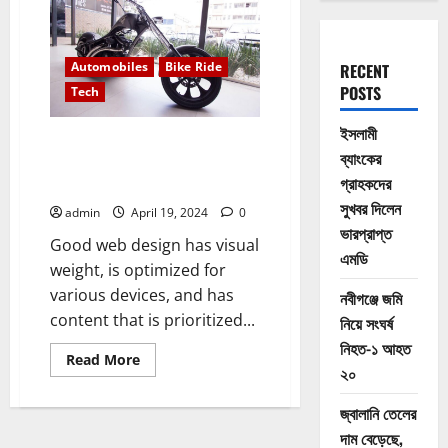
Automobiles
Bike Ride
RECENT
POSTS
Tech
ইসলামী
Nothing surpasses my
ব্যাংকের
happiness when I get on the
গ্রাহকদের
road with my bike
সুখবর দিলেন
admin
April 19, 2024
0
ভারপ্রাপ্ত
Good web design has visual
এমডি
weight, is optimized for
various devices, and has
নবীগঞ্জে জমি
content that is prioritized...
নিয়ে সংঘর্ষ
নিহত-১ আহত
Read
Read More
২০
more
about
Nothing
জ্বালানি তেলের
surpasses
my
দাম বেড়েছে,
happiness