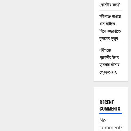
when
কোনটায় কত?
I
get
on
নবীগঞ্জে হাওরে
the
ধান কাটতে
road
with
গিয়ে বজ্রপাতে
my
bike
কৃষকের মৃত্যু
নবীগঞ্জে
প্রবাসীর উপর
হামলার ঘটনায়
গ্রেফতার ২
RECENT
COMMENTS
No
comments