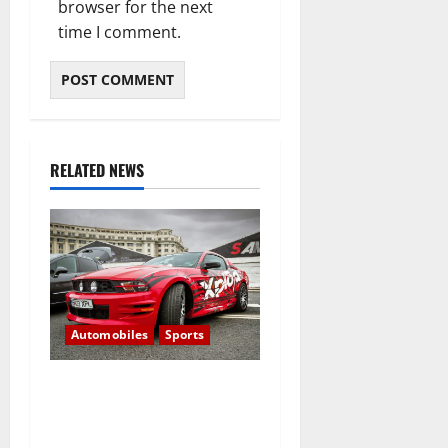
browser for the next
time I comment.
RELATED NEWS
Automobiles
Sports
All of those cars were once
just a dream in somebody’s
head