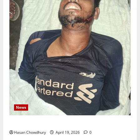
News
নবীগঞ্জে জমি নিয়ে সংঘর্ষ নিহত-১ আহত ২০
Hasan Chowdhury
April 19, 2026
0