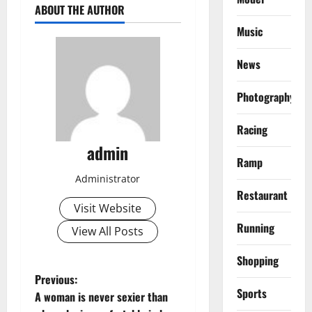
ABOUT THE AUTHOR
Music
News
Photography
Racing
admin
Ramp
Administrator
Restaurant
Visit Website
Running
View All Posts
Shopping
P
Previous:
Sports
A woman is never sexier than