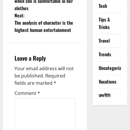
o
when she is comfortable in her
Tech
clothes
s
Next:
Tips &
t
The analysis of character is the
Tricks
highest human entertainment
n
Travel
a
Trends
Leave a Reply
v
Uncategorized
Your email address will not
i
be published.
Required
Vacations
g
fields are marked
*
Comment
*
a
রাজনীতি
t
i