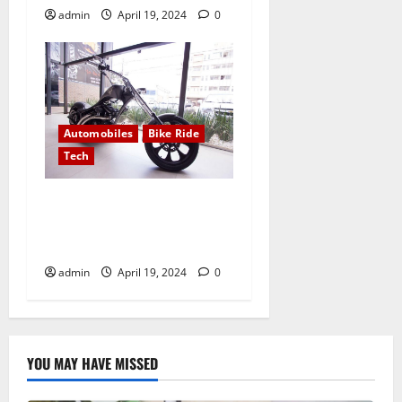
admin
April 19, 2024
0
Automobiles
Bike Ride
Tech
Nothing surpasses my
happiness when I get on the
road with my bike
admin
April 19, 2024
0
YOU MAY HAVE MISSED