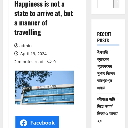
Happiness is not a
Search
state to arrive at, but
a manner of
travelling
RECENT
POSTS
admin
ইসলামী
April 19, 2024
ব্যাংকের
2 minutes read
0
গ্রাহকদের
সুখবর দিলেন
ভারপ্রাপ্ত
এমডি
নবীগঞ্জে জমি
নিয়ে সংঘর্ষ
নিহত-১ আহত
২০
Facebook