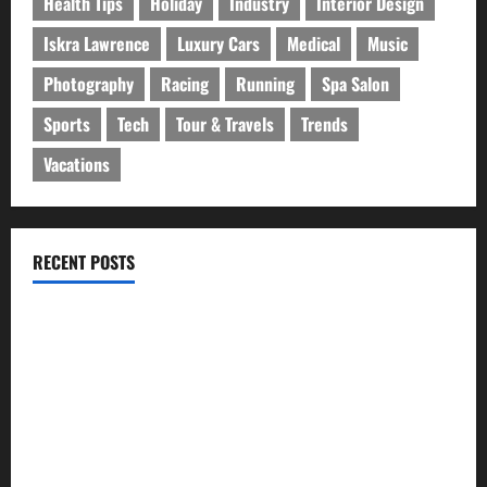
Health Tips
Holiday
Industry
Interior Design
Iskra Lawrence
Luxury Cars
Medical
Music
Photography
Racing
Running
Spa Salon
Sports
Tech
Tour & Travels
Trends
Vacations
RECENT POSTS
ইসলামী ব্যাংকের গ্রাহকদের সুখবর দিলেন ভারপ্রাপ্ত এমডি
নবীগঞ্জে জমি নিয়ে সংঘর্ষ নিহত-১ আহত ২০
জ্বালানি তেলের দাম বেড়েছে, কোনটায় কত?
নবীগঞ্জে হাওরে ধান কাটতে গিয়ে বজ্রপাতে কৃষকের মৃত্যু