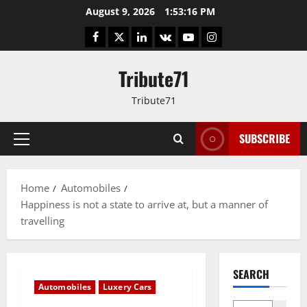
Skip
August 9, 2026
1:53:17 PM
to
Facebook
Twitter
LinkedIn
VK
YouTube
Instagram
content
Tribute71
Tribute71
SUBSCRIBE
Primary
Menu
Home
Automobiles
Happiness is not a state to arrive at, but a manner of
travelling
SEARCH
Automobiles
Luxery Cars