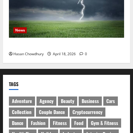
News
নবীগঞ্জে হাওরে ধান কাটতে গিয়ে বজ্রপাতে কৃষকের মৃত্যু
Hasan Chowdhury
April 18, 2026
0
TAGS
Adventure
Agency
Beauty
Business
Cars
Collection
Couple Dance
Cryptocurrency
Dance
Fashion
Fitness
Food
Gym & Fitness