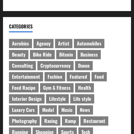
নবীগঞ্জে প্রবাসীর উপর হামলার ঘটনায় গ্রেফতার ২
CATEGORIES
Aerobics
Agency
Artist
Automobiles
Beauty
Bike Ride
Bitcoin
Business
Consulting
Cryptocurrency
Dance
Entertainment
Fashion
Featured
Food
Food Racipe
Gym & Fitness
Health
Interior Design
Lifestyle
Life style
Luxery Cars
Model
Music
News
Photography
Racing
Ramp
Restaurant
Running
Shopping
Sports
Tech