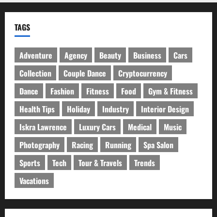
TAGS
Adventure
Agency
Beauty
Business
Cars
Collection
Couple Dance
Cryptocurrency
Dance
Fashion
Fitness
Food
Gym & Fitness
Health Tips
Holiday
Industry
Interior Design
Iskra Lawrence
Luxury Cars
Medical
Music
Photography
Racing
Running
Spa Salon
Sports
Tech
Tour & Travels
Trends
Vacations