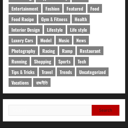
Entertainment
Fashion
Featured
Food
Food Racipe
Gym & Fitness
Health
Interior Design
Lifestyle
Life style
Luxery Cars
Model
Music
News
Photography
Racing
Ramp
Restaurant
Running
Shopping
Sports
Tech
Tips & Tricks
Travel
Trends
Uncategorized
Vacations
রাজনীতি
Search
for: