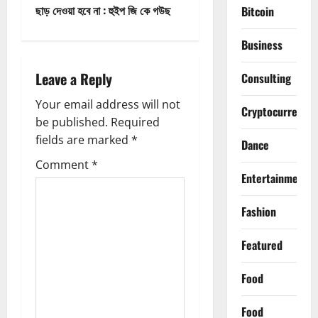
s
ছাড় দেওয়া হবে না : হুইপ জি কে গউছ
Bitcoin
t
Business
n
Leave a Reply
Consulting
a
Your email address will not
Cryptocurrency
v
be published.
Required
fields are marked
*
Dance
i
Comment
*
g
Entertainment
a
Fashion
t
Featured
i
Food
o
Food