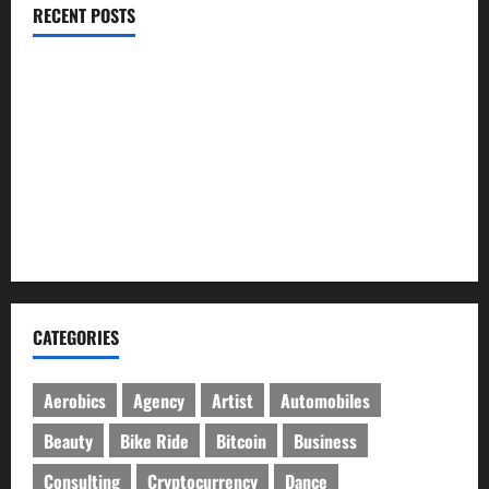
RECENT POSTS
ইসলামী ব্যাংকের গ্রাহকদের সুখবর দিলেন ভারপ্রাপ্ত এমডি
নবীগঞ্জে জমি নিয়ে সংঘর্ষ নিহত-১ আহত ২০
জ্বালানি তেলের দাম বেড়েছে, কোনটায় কত?
নবীগঞ্জে হাওরে ধান কাটতে গিয়ে বজ্রপাতে কৃষকের মৃত্যু
নবীগঞ্জে প্রবাসীর উপর হামলার ঘটনায় গ্রেফতার ২
CATEGORIES
Aerobics
Agency
Artist
Automobiles
Beauty
Bike Ride
Bitcoin
Business
Consulting
Cryptocurrency
Dance