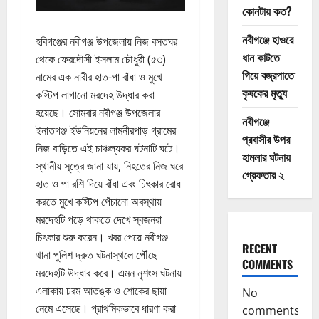
কোনটায় কত?
নবীগঞ্জে হাওরে
হবিগঞ্জের নবীগঞ্জ উপজেলায় নিজ বসতঘর
ধান কাটতে
থেকে ফেরদৌসী ইসলাম চৌধুরী (৫৩)
গিয়ে বজ্রপাতে
নামের এক নারীর হাত-পা বাঁধা ও মুখে
কৃষকের মৃত্যু
কস্টিপ লাগানো মরদেহ উদ্ধার করা
হয়েছে। সোমবার নবীগঞ্জ উপজেলার
নবীগঞ্জে
ইনাতগঞ্জ ইউনিয়নের লামনীরপাড় গ্রামের
প্রবাসীর উপর
নিজ বাড়িতে এই চাঞ্চল্যকর ঘটনাটি ঘটে।​
হামলার ঘটনায়
স্থানীয় সূত্রে জানা যায়, নিহতের নিজ ঘরে
গ্রেফতার ২
হাত ও পা রশি দিয়ে বাঁধা এবং চিৎকার রোধ
করতে মুখে কস্টিপ পেঁচানো অবস্থায়
মরদেহটি পড়ে থাকতে দেখে স্বজনরা
চিৎকার শুরু করেন। খবর পেয়ে নবীগঞ্জ
RECENT
থানা পুলিশ দ্রুত ঘটনাস্থলে পৌঁছে
COMMENTS
মরদেহটি উদ্ধার করে। এমন নৃশংস ঘটনায়
এলাকায় চরম আতঙ্ক ও শোকের ছায়া
No
নেমে এসেছে। প্রাথমিকভাবে ধারণা করা
comments