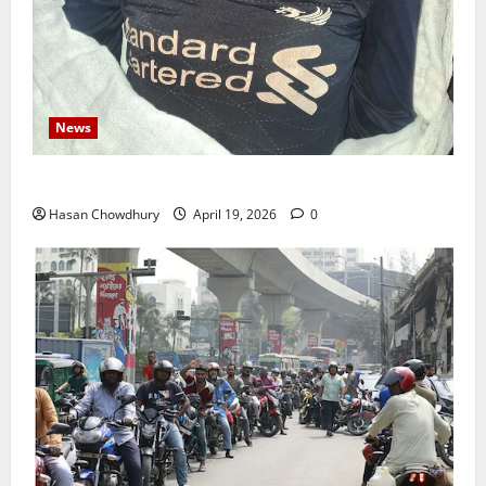
News
নবীগঞ্জে জমি নিয়ে সংঘর্ষ নিহত-১ আহত ২০
Hasan Chowdhury
April 19, 2026
0