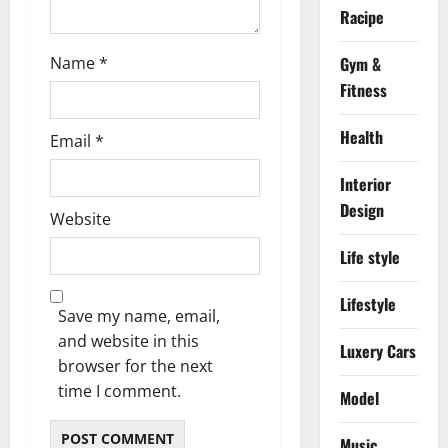
n
Racipe
Name
*
Gym &
Fitness
Health
Email
*
Interior
Design
Website
Life style
Lifestyle
Save my name, email,
and website in this
Luxery Cars
browser for the next
time I comment.
Model
Music