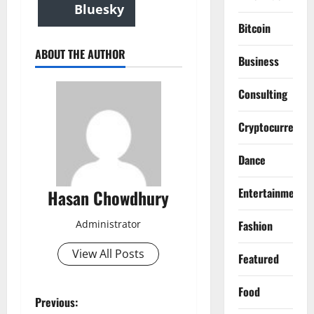
Bluesky
Bitcoin
ABOUT THE AUTHOR
Business
Consulting
Cryptocurrency
Dance
Entertainment
Hasan Chowdhury
Administrator
Fashion
View All Posts
Featured
Food
P
Previous: