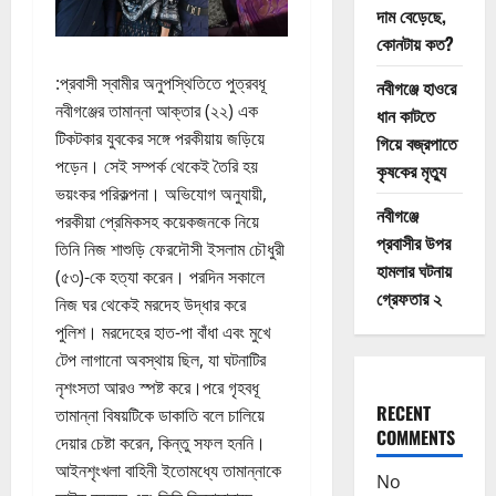
দাম বেড়েছে,
কোনটায় কত?
:প্রবাসী স্বামীর অনুপস্থিতিতে পুত্রবধূ
নবীগঞ্জে হাওরে
নবীগঞ্জের তামান্না আক্তার (২২) এক
ধান কাটতে
টিকটকার যুবকের সঙ্গে পরকীয়ায় জড়িয়ে
গিয়ে বজ্রপাতে
পড়েন। সেই সম্পর্ক থেকেই তৈরি হয়
কৃষকের মৃত্যু
ভয়ংকর পরিকল্পনা। অভিযোগ অনুযায়ী,
নবীগঞ্জে
পরকীয়া প্রেমিকসহ কয়েকজনকে নিয়ে
প্রবাসীর উপর
তিনি নিজ শাশুড়ি ফেরদৌসী ইসলাম চৌধুরী
হামলার ঘটনায়
(৫৩)-কে হত্যা করেন। পরদিন সকালে
গ্রেফতার ২
নিজ ঘর থেকেই মরদেহ উদ্ধার করে
পুলিশ। মরদেহের হাত-পা বাঁধা এবং মুখে
টেপ লাগানো অবস্থায় ছিল, যা ঘটনাটির
নৃশংসতা আরও স্পষ্ট করে।পরে গৃহবধূ
RECENT
তামান্না বিষয়টিকে ডাকাতি বলে চালিয়ে
COMMENTS
দেয়ার চেষ্টা করেন, কিন্তু সফল হননি।
আইনশৃংখলা বাহিনী ইতোমধ্যে তামান্নাকে
No