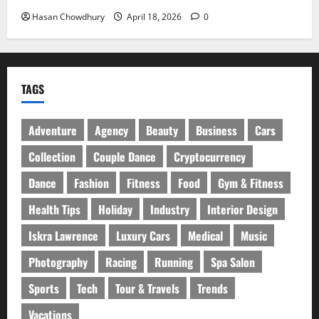
Hasan Chowdhury
April 18, 2026
0
TAGS
Adventure
Agency
Beauty
Business
Cars
Collection
Couple Dance
Cryptocurrency
Dance
Fashion
Fitness
Food
Gym & Fitness
Health Tips
Holiday
Industry
Interior Design
Iskra Lawrence
Luxury Cars
Medical
Music
Photography
Racing
Running
Spa Salon
Sports
Tech
Tour & Travels
Trends
Vacations