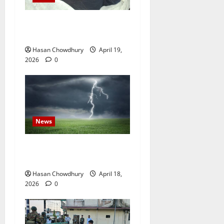
নবীগঞ্জে জমি নিয়ে সংঘর্ষ নিহত-১
আহত ২০
Hasan Chowdhury
April 19,
2026
0
News
নবীগঞ্জে হাওরে ধান কাটতে গিয়ে
বজ্রপাতে কৃষকের মৃত্যু
Hasan Chowdhury
April 18,
2026
0