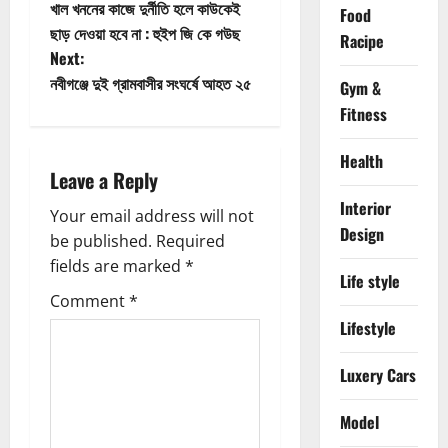
খাল খননের কাজে দুর্নীতি হলে কাউকেই
Food
o
ছাড় দেওয়া হবে না : হুইপ জি কে গউছ
Racipe
Next:
s
নবীগঞ্জে দুই গ্রামবাসীর সংঘর্ষে আহত ২৫
Gym &
t
Fitness
n
Health
Leave a Reply
a
Interior
Your email address will not
v
Design
be published.
Required
fields are marked
*
i
Life style
Comment
*
g
Lifestyle
a
Luxery Cars
t
Model