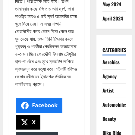
দিতে। পরে তাকে নিয়ে যাবে। তখন
May 2024
তামান্নার কাছে রক্ষিত ৬ ভরি স্বর্ণ, তারা
শাশুড়ির আরও ৫ ভরি স্বর্ণ আলমারির তালা
April 2024
খুলে দিয়ে দেয়। এ সময় শাশুড়ি
ফেরদৌসীর গলার চেইন নিতে গেলে তার
ঘুম ভেঙে যায়, তখন তিনি চিৎকার করলে
পুত্রবধূ ও পরকীয়া প্রেমিকসহ অজ্ঞাতনামা
CATEGORIES
২-৩ জন মিলে ফেরদৌসী ইসলাম চৌধুরীর
হাত-পা বেঁধে এবং মুখে স্কচটেপ লাগিয়ে
Aerobics
শ্বাসরুদ্ধ করে হত্যা করে।ঘটনাটি হবিগঞ্জ
Agency
জেলার নবীগঞ্জের ইনাতগঞ্জ ইউনিয়নের
লামনীরপাড় গ্রামে।
Artist
Automobiles
Facebook
Beauty
X
Bike Ride