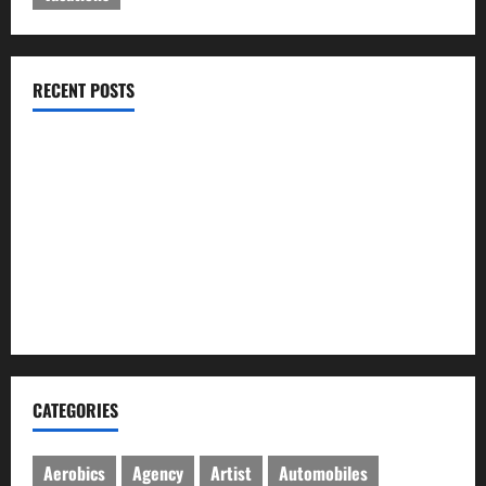
RECENT POSTS
ইসলামী ব্যাংকের গ্রাহকদের সুখবর দিলেন ভারপ্রাপ্ত এমডি
নবীগঞ্জে জমি নিয়ে সংঘর্ষ নিহত-১ আহত ২০
জ্বালানি তেলের দাম বেড়েছে, কোনটায় কত?
নবীগঞ্জে হাওরে ধান কাটতে গিয়ে বজ্রপাতে কৃষকের মৃত্যু
নবীগঞ্জে প্রবাসীর উপর হামলার ঘটনায় গ্রেফতার ২
CATEGORIES
Aerobics
Agency
Artist
Automobiles