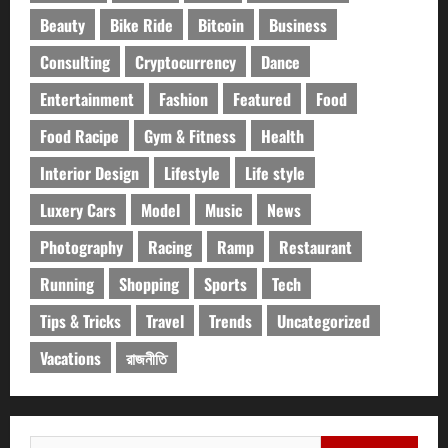
Beauty
Bike Ride
Bitcoin
Business
Consulting
Cryptocurrency
Dance
Entertainment
Fashion
Featured
Food
Food Racipe
Gym & Fitness
Health
Interior Design
Lifestyle
Life style
Luxery Cars
Model
Music
News
Photography
Racing
Ramp
Restaurant
Running
Shopping
Sports
Tech
Tips & Tricks
Travel
Trends
Uncategorized
Vacations
রাজনীতি
Search